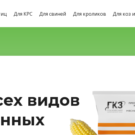
тиц
Для КРС
Для свиней
Для кроликов
Для коз 
сех видов
енных