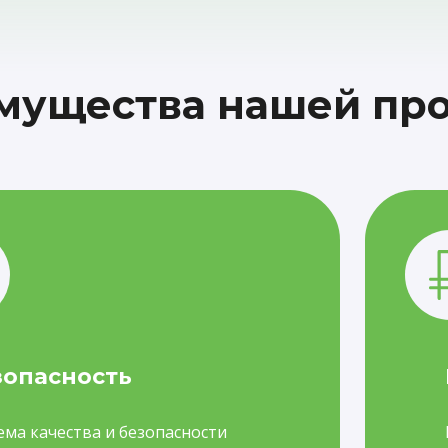
мущества нашей пр
зопасность
ема качества и безопасности