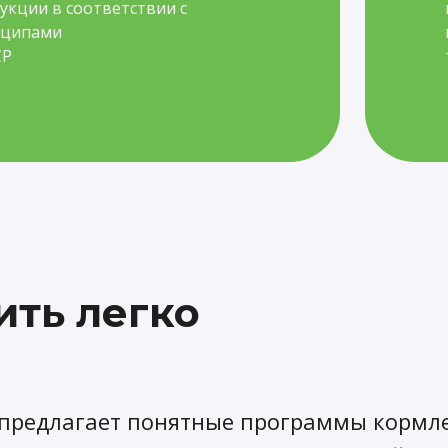
укции в соответствии с
нципами
СР
ить легко
 предлагает понятные программы кормле