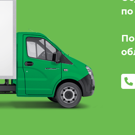
по
По
об