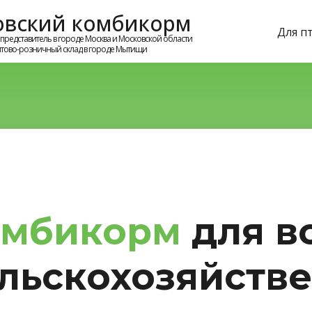
овский комбикорм
Для п
редставитель в городе Москва и Московской области
тово-розничный склад в городе Мытищи
омбикорм
для в
льскохозяйств