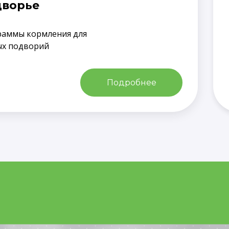
дворье
раммы кормления для
ых подворий
Подробнее